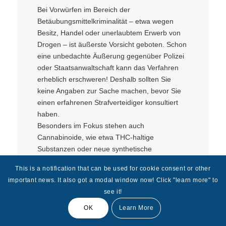
Bei Vorwürfen im Bereich der
Betäubungsmittelkriminalität – etwa wegen
Besitz, Handel oder unerlaubtem Erwerb von
Drogen – ist äußerste Vorsicht geboten. Schon
eine unbedachte Äußerung gegenüber Polizei
oder Staatsanwaltschaft kann das Verfahren
erheblich erschweren! Deshalb sollten Sie
keine Angaben zur Sache machen, bevor Sie
einen erfahrenen Strafverteidiger konsultiert
haben.
Besonders im Fokus stehen auch
Cannabinoide, wie etwa THC-haltige
Substanzen oder neue synthetische
Cannabinoide, die in manchen Fällen
This is a notification that can be used for cookie consent or other
fälschlicherweise für legale oder harmlosere
important news. It also got a modal window now! Click "learn more" to
Produkte gehalten werden. Dennoch sind auch
see it!
diese Substanzen nach dem
Betäubungsmittelgesetz strafbar, was oft zu
OK
Learn More
empfindlichen Strafen führt.