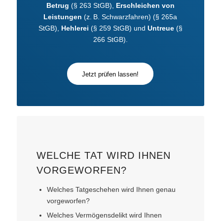
Betrug
(§ 263 StGB),
Erschleichen von
Leistungen
(z. B. Schwarzfahren) (§ 265a
StGB),
Hehlerei
(§ 259 StGB) und
Untreue
(§
266 StGB).
Jetzt prüfen lassen!
WELCHE TAT WIRD IHNEN
VORGEWORFEN?
Welches Tatgeschehen wird Ihnen genau
vorgeworfen?
Welches Vermögensdelikt wird Ihnen