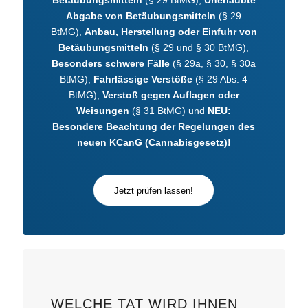
Betäubungsmitteln
(§ 29 BtMG),
Unerlaubte
Abgabe von Betäubungsmitteln
(§ 29
BtMG),
Anbau, Herstellung oder Einfuhr von
Betäubungsmitteln
(§ 29 und § 30 BtMG),
Besonders schwere Fälle
(§ 29a, § 30, § 30a
BtMG),
Fahrlässige Verstöße
(§ 29 Abs. 4
BtMG),
Verstoß gegen Auflagen oder
Weisungen
(§ 31 BtMG) und
NEU:
Besondere Beachtung der Regelungen des
neuen KCanG (Cannabisgesetz)!
Jetzt prüfen lassen!
WELCHE TAT WIRD IHNEN